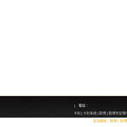
| 電話：
卡利
|
卡利系統
|
歐博
|
歐博世足場
|
友站連結：
歐博
歐博