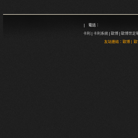
| 電話：
卡利
|
卡利系統
|
歐博
|
歐博世足
|
友站連結：
歐博
歐