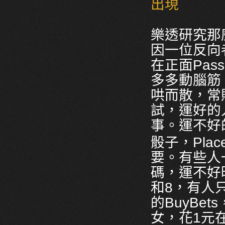
出現
樂透研究那
因一位反向
在正面Pass
多多動腦筋
哄而散，常
試，運好的
事。運不好
骰子，Plac
要。有些人一
碼，運不好時
和8，有人
的BuyBe
女，花1元在