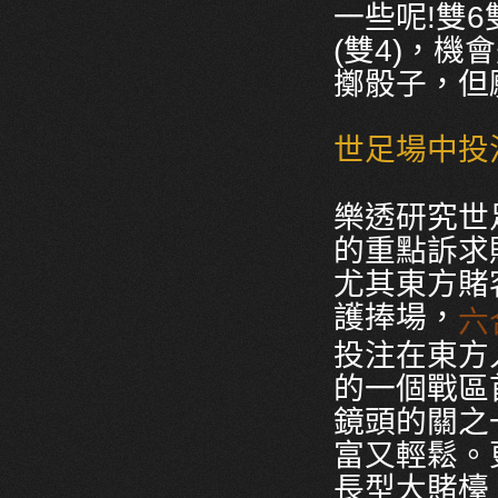
一些呢!雙6
(雙4)，
擲骰子，但
世足場中投
樂透研究世
的重點訴求
尤其東方賭
護捧場，
六
投注在東方
的一個戰區
鏡頭的關之
富又輕鬆。
長型大賭檯