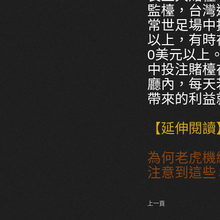
監檯，台灣
常世足場中
以上，有時
0美元以上
中投注賭檯
廳內，每天
帶來的利益
【延伸閱讀
為何老虎機
注意到這些
上一頁