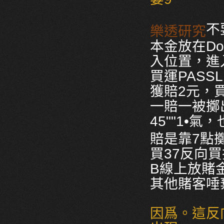
不
樂透研究
本金放在Do
入位置，進入
買運PASS
獲賠2元，
一賠一被擲
45""1•
賠是靠7點擲
買37反向
B線上放賭
其他賭客唾
因爲。這反向