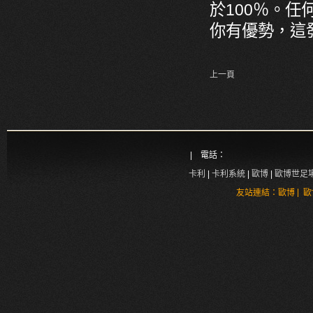
於100％。任
你有優勢，這
上一頁
| 電話：
卡利
|
卡利系統
|
歐博
|
歐博世足
|
友站連結：
歐博
歐