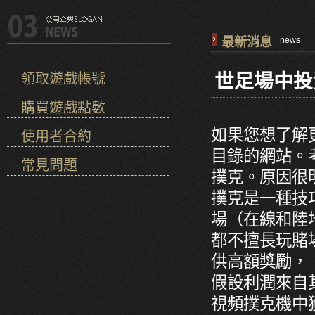
最新消息
news
世足場中投
領取遊戲帳號
購買遊戲點數
如果您想了解
使用者合約
目錄的網站。
常見問題
撲克。原因很
撲克是一種技
場（在線和陸
都不擅長玩賭
供高額獎勵，
假設利潤來自
視頻撲克機中