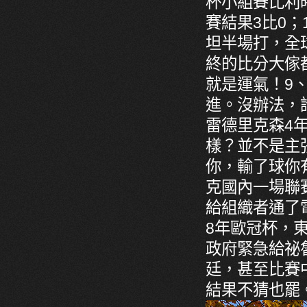
杯小組賽比利
賽結果3比0；
坦半場打，全
終的比分大傢
就是運氣！9
進。沒辦法，
雷德里克森4
樣？並不是主
你，輸了球你
克國內一場聯
給組織者通了
8年歐冠杯，
政府緊急給祕魯
廷，甚至比賽
結果不猜也罷