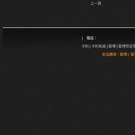
上一頁
| 電話：
卡利
|
卡利系統
|
歐博
|
歐博世足
|
友站連結：
歐博
歐