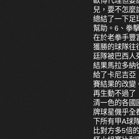
歐博代理但要
兒，要不怎麼
總結了一下足
幫助。6、拳
在於老拳手豐
獲勝的球隊往
廷隊被巴西人
結果馬拉多納
給了卡尼吉亞
賽結果的改變
再生動不過了
清一色的各國
牌球星僟乎全
下所有甲A球
比對方多5倍的