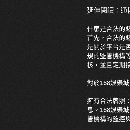
延伸閱讀：
通
什麼是合法的
首先，合法的
是關於平台是
規的監管機構
核，並且定期
對於168娛樂
擁有合法牌照
息。168娛樂
管機構的監控