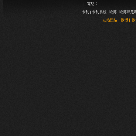
| 電話：
卡利
|
卡利系統
|
歐博
|
歐博世足
|
友站連結：
歐博
歐
真