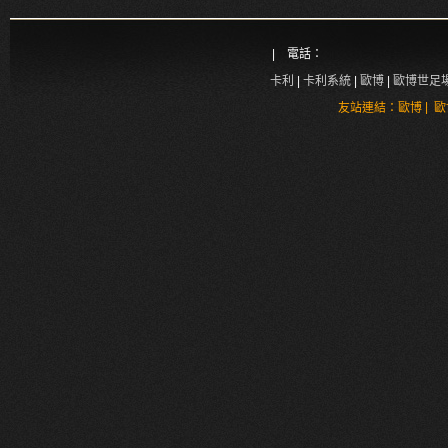
| 電話：
卡利
|
卡利系統
|
歐博
|
歐博世足
|
友站連結：
歐博
歐